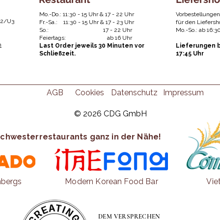
Mo.-Do.: 11:30 - 15 Uhr & 17 - 22 Uhr
Vorbestellungen
U2/U3
Fr.-Sa.: 11:30 - 15 Uhr & 17 - 23 Uhr
für den Liefers
So.: 17 - 22 Uhr
Mo.-So.: ab 16:3
​Feiertags: ab 16 Uhr
​
​Last Order jeweils 30 Minuten vor
Lieferungen b
Schließzeit.
17:45 Uhr
AGB
Cookies
Datenschutz
Impressum
© 2026 CDG GmbH
chwesterrestaurants ganz in der Nähe!
nbergs
Modern Korean Food Bar
Vie
DEM VERSPRECHEN