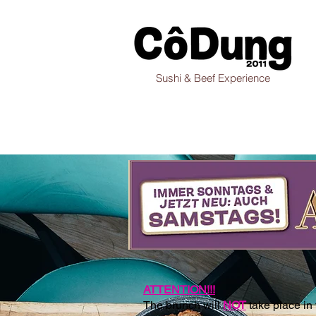
Sushi & Beef Experience
ATTENTION!!!
The brunch will
NOT
take place in 