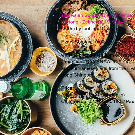
CôDung Restaurant.
The Asian Sunday Brunch venue i
Itaefong - Zeltnerstr. 19, 90443 N
(300m by feet from CôDung)
Every Sunday 10:00 a.m. - 2:00 p.
with the best dishes from our res
Japanese]; RAMENCADO & COMP
and Vietnamese], and from the I
Kong Chinese].
Price:
Adults: 30 €/ Pax (excl. drinks)
Children up to 12 years: 15 € / Pax 