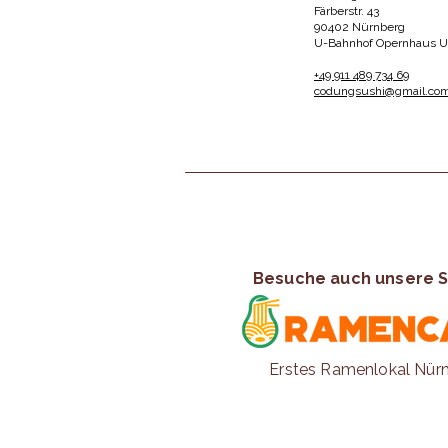
Färberstr. 43
90402 Nürnberg
U-Bahnhof Opernhaus 
+49 911 489 734 69
codungsushi@gmail.com
Besuche auch unsere S
Erstes Ramenlokal Nür