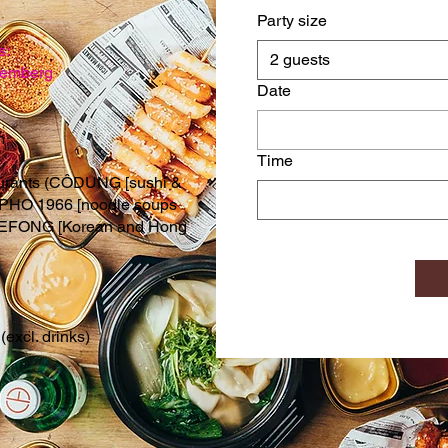
Party size
s:
2 guests
uremberg
Date
m
Time
taurants (CÔDUNG [sushi &
HO 1966 [noodle soups
TAEFONG [Korean and Hong
(excl. drinks)