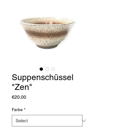
Suppenschüssel
"Zen"
Price
€20.00
Farbe
*